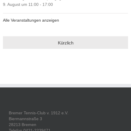
9. August um 11:00
-
17:00
Alle Veranstaltungen anzeigen
Kürzlich
Bremer Tennis-Club v. 1912 e.V.
Biermannstraße 3
28213 Bremen
Telefon 0421-2239471