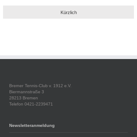
Kürzlich
Bremer Tennis-Club v. 1912 e.V.
Biermannstraße 3
28213 Bremen
Telefon 0421-2239471
Newsletteranmeldung